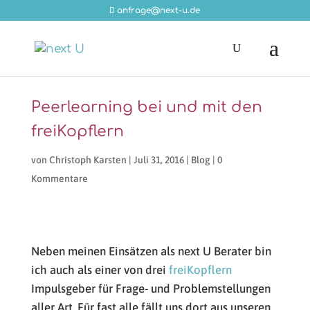
anfrage@next-u.de
Peerlearning bei und mit den
freiKopflern
von
Christoph Karsten
|
Juli 31, 2016
|
Blog
|
0
Kommentare
Neben meinen Einsätzen als next U Berater bin
ich auch als einer von drei
freiKopflern
Impulsgeber für Frage- und Problemstellungen
aller Art. Für fast alle fällt uns dort aus unseren